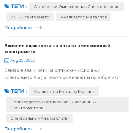
ТЕГИ :
спектрометра такой же, как у спектрометра ICP , оба из
Оптическая Эмиссионная Спектроскопия
которых являются ...
ИСП-Спектрометр
Анализатор Металлов
Подробнее
»
Влияние влажности на оптико-эмиссионный
спектрометр
Aug 25 , 2022
Влияние влажности на оптико-эмиссионный
спектрометр Когда некоторые клиенты приобретают
оптический эмиссионный спектрометр Jinyibo , перед
ТЕГИ :
отправкой и установкой послепродажный отдел
Анализатор Металла Машина
позвонит, чтобы п...
Производители Оптических Эмиссионных
Спектрометров
Спектральный Анализ Стали
Подробнее
»