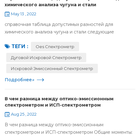
химического анализа чугуна и стали
May 13 , 2022
справочная таблица допустимых разностей для
химического анализа чугуна и стали следующие
допустимые диапазоны ошибок для анализа стали
ТЕГИ :
основаны на национальных стандартах: углерод: в
Oes Спектрометр
соответствии с GB...
Дуговой Искровой Спектрометр
Искровой Эмиссионный Спектрометр
Подробнее
»
В чем разница между оптико-эмиссионным
спектрометром и ИСП-спектрометром
Aug 25 , 2022
В чем разница между оптико-эмиссионным
спектрометром и ИСП-спектрометром Общие моменты:
Принцип работы оптического эмиссионного