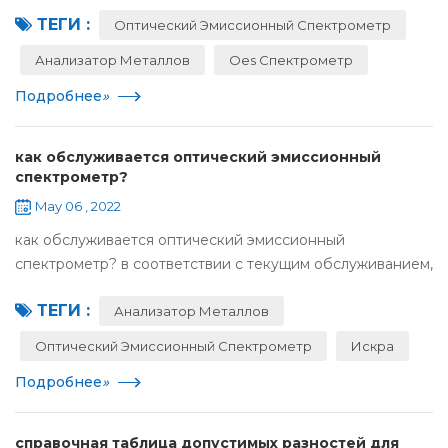
подходящую для детали, и его охлаждение и
ТЕГИ :
затвердевание для получения детали или заготовки., в
Оптический Эмиссионный Спектрометр
том ч...
Анализатор Металлов
Oes Спектрометр
Подробнее
»
как обслуживается оптический эмиссионный
спектрометр?
May 06 , 2022
как обслуживается оптический эмиссионный
спектрометр? в соответствии с текущим обслуживанием,
которое должно выполняться в соответствии с
ТЕГИ :
процедурами использования и управления прибором,,
Анализатор Металлов
основные пун...
Оптический Эмиссионный Спектрометр
Искра
Подробнее
»
справочная таблица допустимых разностей для