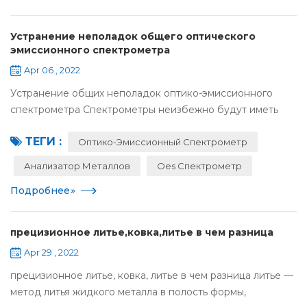
Устранение неполадок общего оптического
эмиссионного спектрометра
Apr 06 , 2022
Устранение общих неполадок оптико-эмиссионного
спектрометра Спектрометры неизбежно будут иметь
проблемы при их использовании. Как пользователям
ТЕГИ :
приборов, им часто не хватает необходимых знаний по
Оптико-Эмиссионный Спектрометр
обсл...
Анализатор Металлов
Oes Спектрометр
Подробнее
»
прецизионное литье,ковка,литье в чем разница
Apr 29 , 2022
прецизионное литье, ковка, литье в чем разница литье —
метод литья жидкого металла в полость формы,