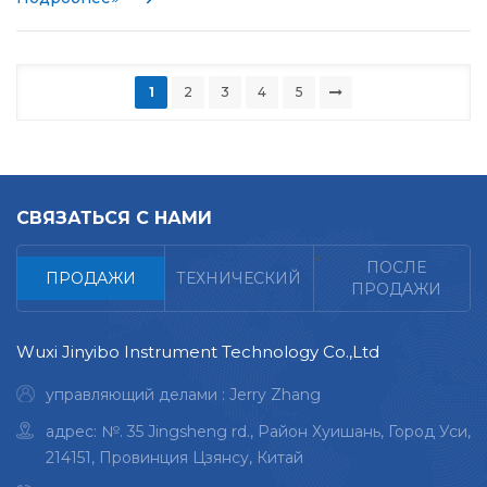
1
2
3
4
5
СВЯЗАТЬСЯ С НАМИ
<
ПОСЛЕ
ПРОДАЖИ
ТЕХНИЧЕСКИЙ
ПРОДАЖИ
Wuxi Jinyibo Instrument Technology Co.,Ltd
управляющий делами : Jerry Zhang
адрес: №. 35 Jingsheng rd., Район Хуишань, Город Уси,
214151, Провинция Цзянсу, Китай