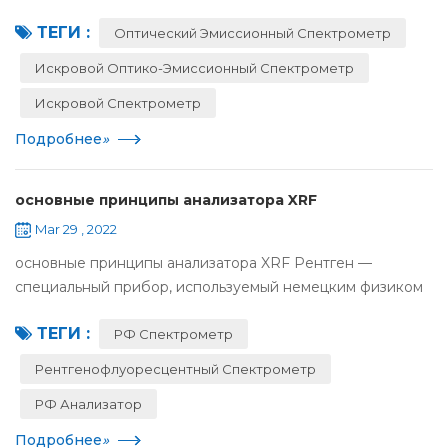
система и расширенный диапазон длин волн могут
ТЕГИ :
обеспечить точную идентификацию и анализ следов
Оптический Эмиссионный Спектрометр
важных э...
Искровой Оптико-Эмиссионный Спектрометр
Искровой Спектрометр
Подробнее
»
основные принципы анализатора XRF
Mar 29 , 2022
основные принципы анализатора XRF Рентген —
специальный прибор, используемый немецким физиком
Рентгеном при исследовании экспериментов с тонким
ТЕГИ :
газовым разрядом.. Этот прибор испускает электроны,
РФ Спектрометр
анод...
Рентгенофлуоресцентный Спектрометр
РФ Анализатор
Подробнее
»