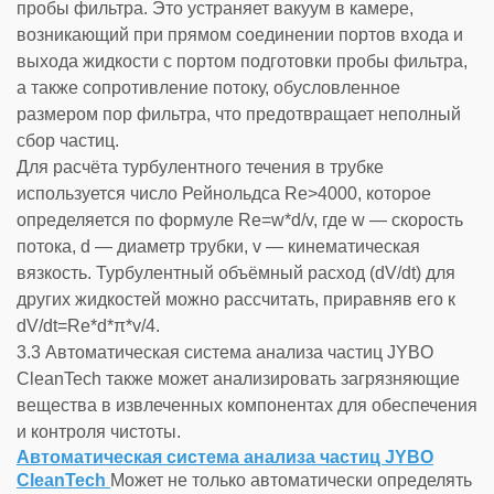
пробы фильтра. Это устраняет вакуум в камере,
возникающий при прямом соединении портов входа и
выхода жидкости с портом подготовки пробы фильтра,
а также сопротивление потоку, обусловленное
размером пор фильтра, что предотвращает неполный
сбор частиц.
Для расчёта турбулентного течения в трубке
используется число Рейнольдса Re>4000, которое
определяется по формуле Re=w*d/v, где w — скорость
потока, d — диаметр трубки, v — кинематическая
вязкость. Турбулентный объёмный расход (dV/dt) для
других жидкостей можно рассчитать, приравняв его к
dV/dt=Re*d*π*v/4.
3.3 Автоматическая система анализа частиц JYBO
CleanTech также может анализировать загрязняющие
вещества в извлеченных компонентах для обеспечения
и контроля чистоты.
Автоматическая система анализа частиц JYBO
CleanTech
Может не только автоматически определять