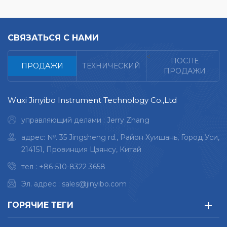
эксплуатации
тестирование ROHS/ELV
тестирование ROHS/ELV
измерение толщины
измерение толщины
покрытия
покрытия
СВЯЗАТЬСЯ С НАМИ
идентификация
идентификация
ювелирных изделий,
ювелирных изделий,
<
ПОСЛЕ
ПРОДАЖИ
ТЕХНИЧЕСКИЙ
драгоценных камней,
драгоценных камней,
ПРОДАЖИ
драгоценных металлов
драгоценных металлов
освоить неизвестный
освоить неизвестный
Wuxi Jinyibo Instrument Technology Co.,Ltd
материал выдающаяся
материал выдающаяся
чувствительность
чувствительность
управляющий делами : Jerry Zhang
приводит к повышению
приводит к повышению
адрес: №. 35 Jingsheng rd., Район Хуишань, Город Уси,
точности в 3 раза низкая
точности в 3 раза низкая
214151, Провинция Цзянсу, Китай
стоимость измерения,
стоимость измерения,
простота в эксплуатации
простота в эксплуатации
тел :
+86-510-8322 3658
Эл. адрес :
sales@jinyibo.com
ГОРЯЧИЕ ТЕГИ