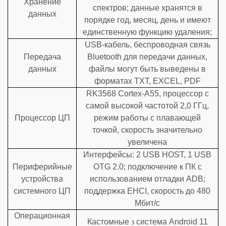
Хранение
спектров; данные хранятся в
данных
порядке год, месяц, день и имеют
единственную функцию удаления;
USB-кабель, беспроводная связь
Передача
Bluetooth для передачи данных,
данных
файлы могут быть выведены в
форматах TXT, EXCEL, PDF
RK3568 Cortex-A55, процессор с
самой высокой частотой 2,0 ГГц,
Процессор ЦП
режим работы с плавающей
точкой, скорость значительно
увеличена
Интерфейсы: 2 USB HOST, 1 USB
Периферийные
OTG 2.0; подключение к ПК с
устройства
использованием отладки ADB;
системного ЦП
поддержка EHCI, скорость до 480
Мбит/с
Операционная
Кастомные
з
система Android 11