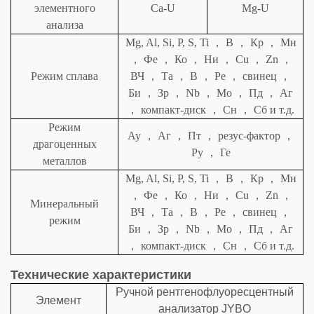
элементного
Ca-U
Mg-U
анализа
Mg, Al, Si, P, S, Ti
，
В
，
Кр
，
Мн
，
Фе
，
Ко
，
Ни
，
Cu
，
Zn
，
Режим сплава
ВЧ
，
Та
，
В
，
Ре
，
свинец
，
Би
，
Зр
，
Nb
，
Мо
，
Пд
，
Аг
，
компакт-диск
，
Сн
，
Сб и т.д.
Режим
Ау
，
Аг
，
Пт
，
резус-фактор
，
драгоценных
Ру
，
Ге
металлов
Mg, Al, Si, P, S, Ti
，
В
，
Кр
，
Мн
，
Фе
，
Ко
，
Ни
，
Cu
，
Zn
，
Минеральный
ВЧ
，
Та
，
В
，
Ре
，
свинец
，
режим
Би
，
Зр
，
Nb
，
Мо
，
Пд
，
Аг
，
компакт-диск
，
Сн
，
Сб и т.д.
Технические характеристики
Ручной рентгенофлуоресцентный
Элемент
анализатор JYBO