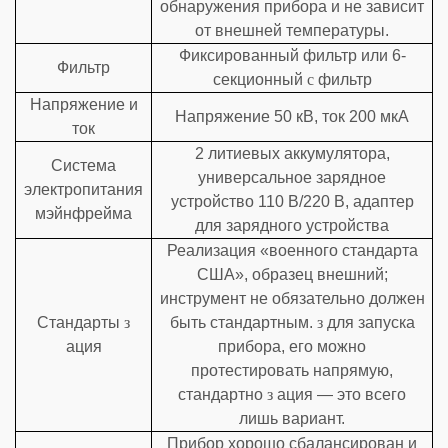
обнаружения прибора и не зависит
от внешней температуры.
Фиксированный фильтр или 6-
Фильтр
секционный
с
фильтр
Напряжение и
Напряжение 50 кВ, ток 200 мкА
ток
2 литиевых аккумулятора,
Система
универсальное зарядное
электропитания
устройство 110 В/220 В, адаптер
мэйнфрейма
для зарядного устройства
Реализация «военного стандарта
США», образец внешний;
инструмент не обязательно должен
Стандарты
з
быть стандартным.
з
для запуска
ация
прибора, его можно
протестировать напрямую,
стандартно
з
ация — это всего
лишь вариант.
Прибор хорошо сбалансирован и