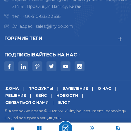
можно приготовить
обеспечение точных
214151, Провинция Цзянсу, Китай
с помощью
показаний весов.
тел :
+86-510-8322 3658
подготовки образца
на машине Mosaic в
Эл. адрес :
sales@jinyibo.com
течение 8-15 минут,
сохранение тепла
ГОРЯЧИЕ ТЕГИ
составляет 140-
180°С, давление
ПОДПИСЫВАЙТЕСЬ НА НАС :
мозаики - 30±3 МПа,
и подготовка
образца может быть
завершена.
ДОМА
ПРОДУКТЫ
ЗАЯВЛЕНИЕ
О НАС
РЕШЕНИЕ
КЕЙС
НОВОСТИ
СВЯЗАТЬСЯ С НАМИ
БЛОГ
© Авторские права © 2026 Wuxi Jinyibo Instrument Technology
Co.,Ltd все права защищены.
карта сайта
|
Xml
|
политика конфиденциальности
|