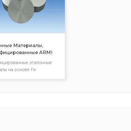
нные Материалы,
фицированные ARMI
ицированные эталонные
алы на основе Fe
ицированные эталонные
алы на основе никеля
ицированные эталонные
алы на основе меди
ицированные эталонные
алы на основе алюминия
ицированные эталонные
алы на основе мг