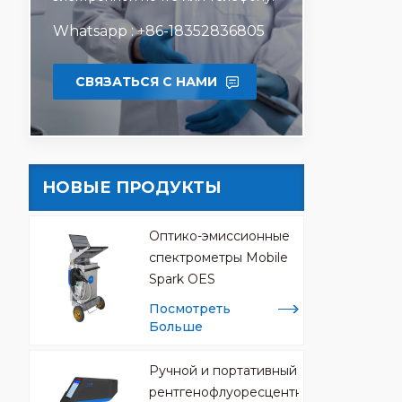
сертиф
матери
Whatsapp : +86-18352836805
сертиф
матери
СВЯЗАТЬСЯ С НАМИ
НОВЫЕ ПРОДУКТЫ
Оптико-эмиссионные
спектрометры Mobile
Spark OES
Посмотреть
Больше
Ручной и портативный
рентгенофлуоресцентный