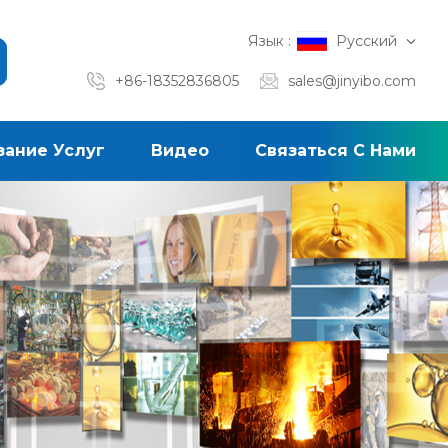
Язык :
Русский
+86-18352836805
sales@jinyibo.com
зание Услуг
Видео
Связаться С Нами