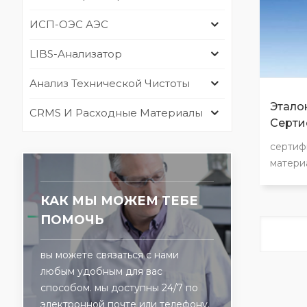
ИСП-ОЭС АЭС
LIBS-Анализатор
Анализ Технической Чистоты
Этало
CRMS И Расходные Материалы
Серти
сертиф
матери
сертиф
матери
КАК МЫ МОЖЕМ ТЕБЕ
сертиф
ПОМОЧЬ
матери
сертиф
вы можете связаться с нами
матери
любым удобным для вас
сертиф
способом. мы доступны 24/7 по
матери
электронной почте или телефону.