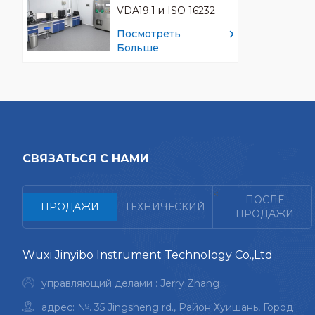
VDA19.1 и ISO 16232
Посмотреть
Больше
СВЯЗАТЬСЯ С НАМИ
<
ПОСЛЕ
ПРОДАЖИ
ТЕХНИЧЕСКИЙ
ПРОДАЖИ
Wuxi Jinyibo Instrument Technology Co.,Ltd
управляющий делами : Jerry Zhang
адрес: №. 35 Jingsheng rd., Район Хуишань, Город