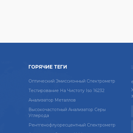
ГОРЯЧИЕ ТЕГИ
Оптический Эмиссионный Спектрометр
Тестирование На Чистоту Iso 16232
Анализатор Металлов
Высокочастотный Анализатор Серы
Углерода
Рентгенофлуоресцентный Спектрометр